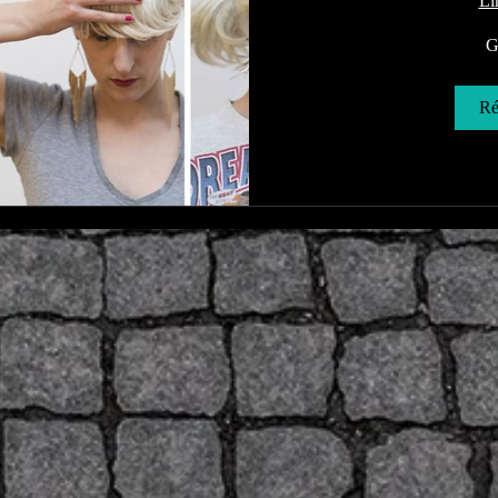
Li
Gratuit
G
Ré