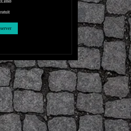
re plus
ratuit
server