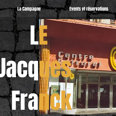
La Campagne
Events et réservations
L
E
Jacq
ues
Fra
nck