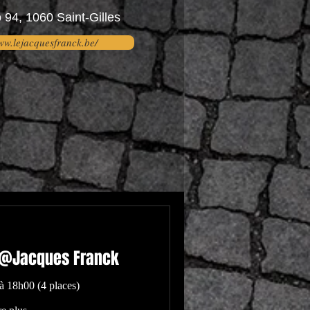
94, 1060 Saint-Gilles
www.lejacquesfranck.be/
@Jacques Franck
à 18h00 (4 places)