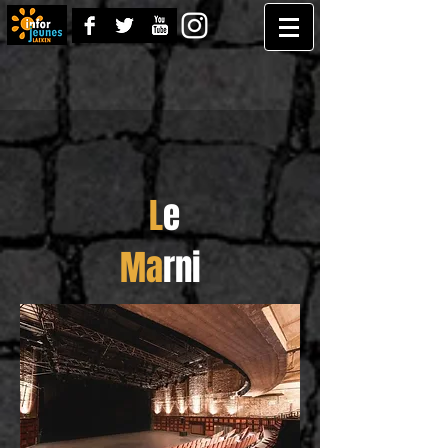
L
e
Ma
rni