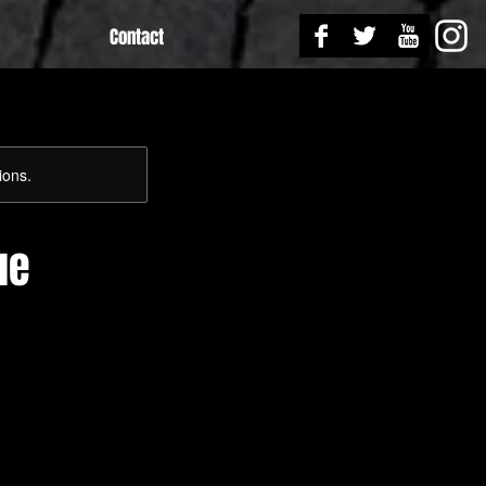
Contact
ions.
ue