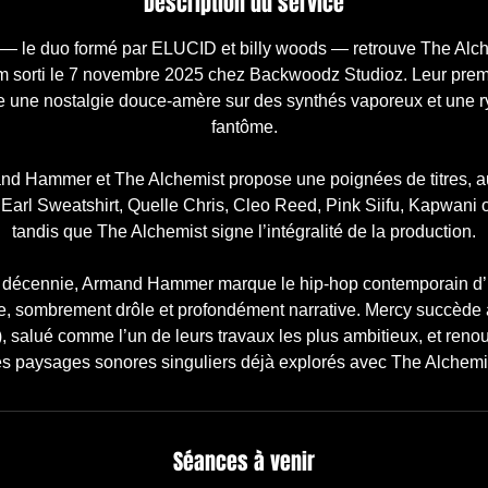
Description du service
le duo formé par ELUCID et billy woods — retrouve The Alch
m sorti le 7 novembre 2025 chez Backwoodz Studioz. Leur prem
e une nostalgie douce-amère sur des synthés vaporeux et une 
fantôme.
nd Hammer et The Alchemist propose une poignées de titres, a
Earl Sweatshirt, Quelle Chris, Cleo Reed, Pink Siifu, Kapwani
tandis que The Alchemist signe l’intégralité de la production.
 décennie, Armand Hammer marque le hip-hop contemporain d’u
ue, sombrement drôle et profondément narrative. Mercy succède
), salué comme l’un de leurs travaux les plus ambitieux, et reno
les paysages sonores singuliers déjà explorés avec The Alchemi
Séances à venir