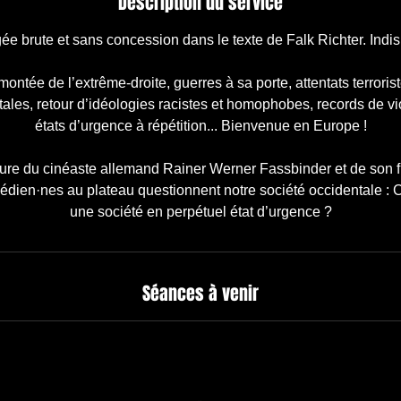
Description du service
e brute et sans concession dans le texte de Falk Richter. Indi
 montée de l’extrême-droite, guerres à sa porte, attentats terrorist
tales, retour d’idéologies racistes et homophobes, records de v
états d’urgence à répétition... Bienvenue en Europe !
igure du cinéaste allemand Rainer Werner Fassbinder et de son 
́dien·nes au plateau questionnent notre société occidentale :
une société en perpétuel état d’urgence ?
Séances à venir