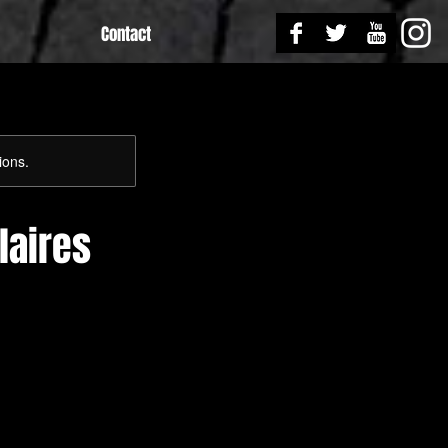
Contact
ions.
laires