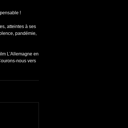
spensable !
es, atteintes à ses
iolence, pandémie,
film L'Allemagne en
 Courons-nous vers